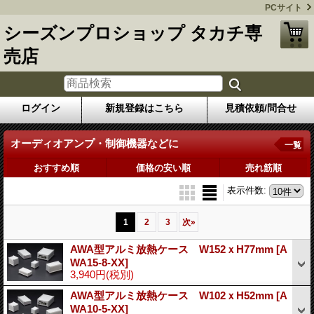
PCサイト
シーズンプロショップ タカチ専
売店
ログイン
新規登録はこちら
見積依頼/問合せ
オーディオアンプ・制御機器などに
一覧
おすすめ順
価格の安い順
売れ筋順
表示件数
:
1
2
3
次
»
AWA型アルミ放熱ケース W152ｘH77mm
[A
WA15-8-XX]
3,940円
(税別)
AWA型アルミ放熱ケース W102ｘH52mm
[A
WA10-5-XX]