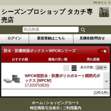
PCサイト
シーズンプロショップ タカチ専
売店
ログイン
新規登録はこちら
見積依頼/問合せ
防水・防塵樹脂ボックス > WPCMシリーズ
一覧
おすすめ順
価格の安い順
売れ筋順
表示件数
:
WPCM型防水・防塵ポリカボネート開閉式ボ
ックス
[WPCM]
17,620円
(税別)
(1件/1件)
ホーム
|
ショッピングカート
特定商取引法表示
|
ご利用案内